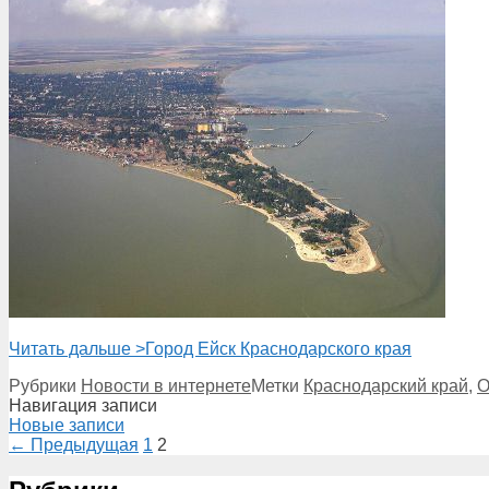
Читать дальше >
Город Ейск Краснодарского края
Рубрики
Новости в интернете
Метки
Краснодарский край
,
О
Навигация записи
Новые записи
← Предыдущая
1
2