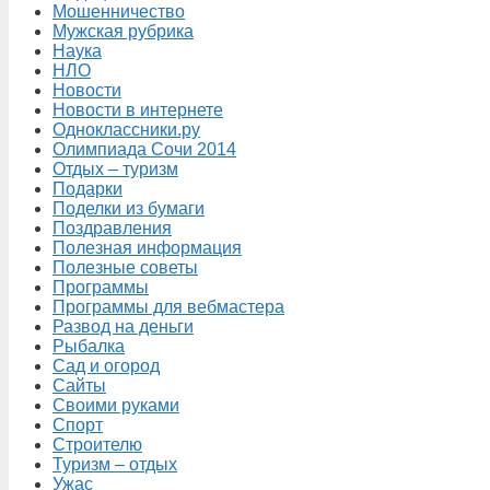
Мошенничество
Мужская рубрика
Наука
НЛО
Новости
Новости в интернете
Одноклассники.ру
Олимпиада Сочи 2014
Отдых – туризм
Подарки
Поделки из бумаги
Поздравления
Полезная информация
Полезные советы
Программы
Программы для вебмастера
Развод на деньги
Рыбалка
Сад и огород
Сайты
Своими руками
Спорт
Строителю
Туризм – отдых
Ужас