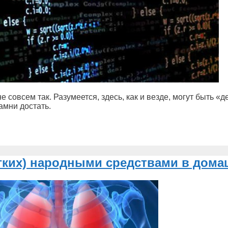
 совсем так. Разумеется, здесь, как и везде, могут быть «
амни достать.
гких) народными средствами в дома