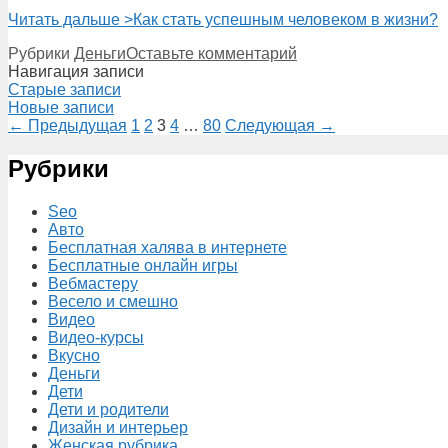
Читать дальше >
Как стать успешным человеком в жизни?
Рубрики
Деньги
Оставьте комментарий
Навигация записи
Старые записи
Новые записи
← Предыдущая
1
2
3
4
…
80
Следующая →
Рубрики
Seo
Авто
Бесплатная халява в интернете
Бесплатные онлайн игры
Вебмастеру
Весело и смешно
Видео
Видео-курсы
Вкусно
Деньги
Дети
Дети и родители
Дизайн и интерьер
Женская рубрика