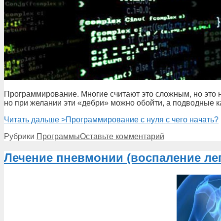
Программирование. Многие считают это сложным, но это не
но при желании эти «дебри» можно обойти, а подводные к
Читать дальше >
Программирование с нуля с чего начать?
Рубрики
Программы
Оставьте комментарий
Лечение пневмонии (воспаление ле