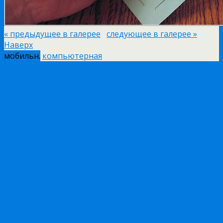
« предыдущее в галерее
следующее в галерее »
Наверх
мобильн.
компьютерная