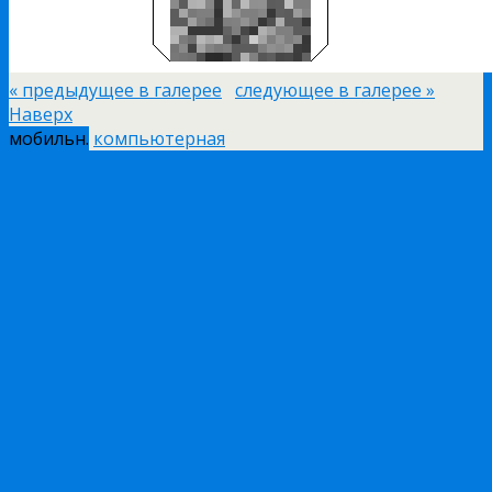
« предыдущее в галерее
следующее в галерее »
Наверх
мобильн.
компьютерная