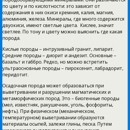
по цвету и по кислотности: это зависит от
содержания в них окиси кремния, калия, магния,
алюминия, железа. Минералы, где много содержится
двуокиси, имеют светлые цвета. Кислее, значит
светлее. По тону и цвету можно выяснить где какая
порода.
Кислые породы – интрузивный гранит, липарит.
Средние породы – диорит и андезит. Основные –
базальт и габбро. Редко, но можно встретить
ультраосновные породы – пироксенит, лабрадорит,
перидотит.
Осадочная порода может образоваться при
выветривании и разрушении магматических и
метаморфических пород. Это – биогенные породы
(мел, известняк, ракушечник, уголь, фосфориты,
нефть). При физическом (механическом,
температурном) выветривании образуются
материалы осыпей, залежи глины, песка. Путем