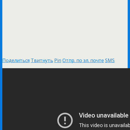
Поделиться
Твитнуть
Pin
Отпр. по эл. почте
SMS