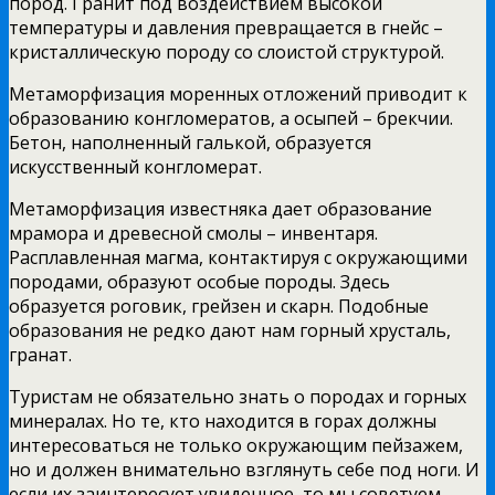
пород. Гранит под воздействием высокой
температуры и давления превращается в гнейс –
кристаллическую породу со слоистой структурой.
Метаморфизация моренных отложений приводит к
образованию конгломератов, а осыпей – брекчии.
Бетон, наполненный галькой, образуется
искусственный конгломерат.
Метаморфизация известняка дает образование
мрамора и древесной смолы – инвентаря.
Расплавленная магма, контактируя с окружающими
породами, образуют особые породы. Здесь
образуется роговик, грейзен и скарн. Подобные
образования не редко дают нам горный хрусталь,
гранат.
Туристам не обязательно знать о породах и горных
минералах. Но те, кто находится в горах должны
интересоваться не только окружающим пейзажем,
но и должен внимательно взглянуть себе под ноги. И
если их заинтересует увиденное, то мы советуем