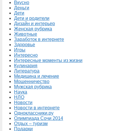
Вкусно
Деньги
Дети
Дети и родители
Дизайн и интерьер
Женская рубрика
Животные
Заработок в интернете
Здоровье
Игры
Интересно
Интересные моменты из жизни
Кулинария
Литература
Медицина и лечение
Мошенничество
Мужская рубрика
Наука
НЛО
Новости
Новости в интернете
Одноклассники.ру
Олимпиада Сочи 2014
Отдых – туризм
Подарки