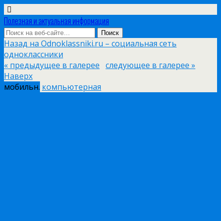
Полезная и актуальная информация
Назад на Odnoklassniki.ru – социальная сеть
одноклассники
« предыдущее в галерее
следующее в галерее »
Наверх
мобильн.
компьютерная