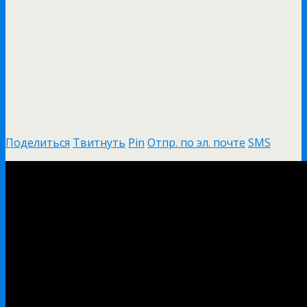
Поделиться
Твитнуть
Pin
Отпр. по эл. почте
SMS