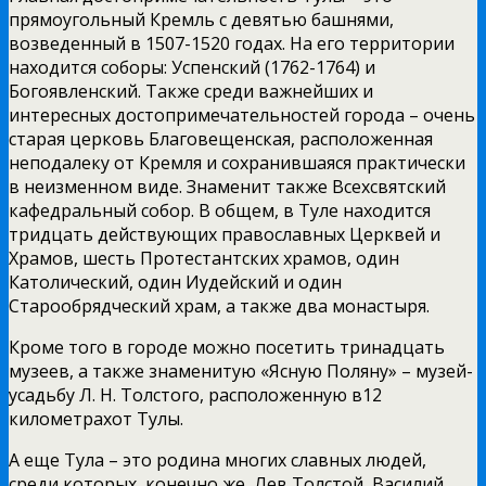
прямоугольный Кремль с девятью башнями,
возведенный в 1507-1520 годах. На его территории
находится соборы: Успенский (1762-1764) и
Богоявленский. Также среди важнейших и
интересных достопримечательностей города – очень
старая церковь Благовещенская, расположенная
неподалеку от Кремля и сохранившаяся практически
в неизменном виде. Знаменит также Всехсвятский
кафедральный собор. В общем, в Туле находится
тридцать действующих православных Церквей и
Храмов, шесть Протестантских храмов, один
Католический, один Иудейский и один
Старообрядческий храм, а также два монастыря.
Кроме того в городе можно посетить тринадцать
музеев, а также знаменитую «Ясную Поляну» – музей-
усадьбу Л. Н. Толстого, расположенную в12
километрахот Тулы.
А еще Тула – это родина многих славных людей,
среди которых, конечно же, Лев Толстой, Василий