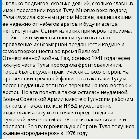
Сколько подвигов, сколько деяний, сколько славных
имен прославили город Тулу. Многие века подряд
Тула служила южным щитом Москвы, защищавшим
ее надежно от набегов врагов и будучи всегда
неприступным. Одним из ярких примеров героизма,
стойкости и мужественности туляков стало
проявление их безмерной преданности Родине и
самоотверженности во время Великой
Отечественной войны. Так, осенью 1941 года через
южную часть Тулы проходила фронтовая линия.
Город был окружен практически со всех сторон. На
протяжении трех дней фашисты атаковали Тулу и
после неудачных попыток перешли на юго-восток и
восток. Но эта попытка также осталась неудачной.
Воины Советской Армии вместе с Тульским рабочим
полком, а также полком НКВД мужественно
выдержали атаку и отстояли город. Тогда на
Тульской земле погибло 38 тысяч наших воинов и
партизан. За эту героическую оборону Тула получила
звание «города-героя» в 1976 году.