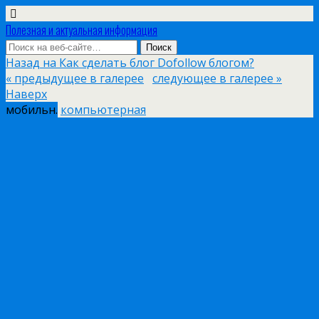
Полезная и актуальная информация
Назад на Как сделать блог Dofollow блогом?
« предыдущее в галерее
следующее в галерее »
Наверх
мобильн.
компьютерная