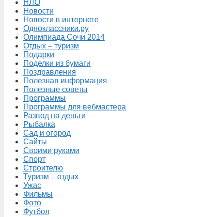
НЛО
Новости
Новости в интернете
Одноклассники.ру
Олимпиада Сочи 2014
Отдых – туризм
Подарки
Поделки из бумаги
Поздравления
Полезная информация
Полезные советы
Программы
Программы для вебмастера
Развод на деньги
Рыбалка
Сад и огород
Сайты
Своими руками
Спорт
Строителю
Туризм – отдых
Ужас
Фильмы
Фото
Футбол