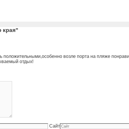
о края”
сь положительными,особенно возле порта на пляже понрави
ываемый отдых!
Сайт