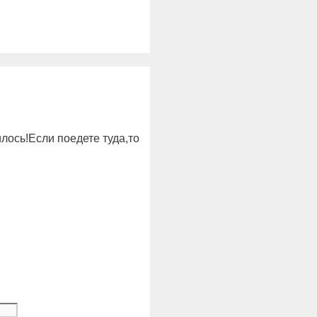
лось!Если поедете туда,то