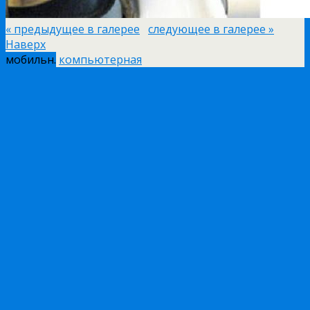
« предыдущее в галерее
следующее в галерее »
Наверх
мобильн.
компьютерная