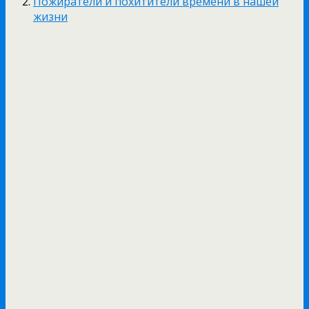
Пожиратели и похитители времени в нашей
жизни