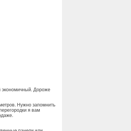
ый экономичный. Дороже
иметров. Нужно запомнить
перегородки я вам
одаже.
твенные панели или