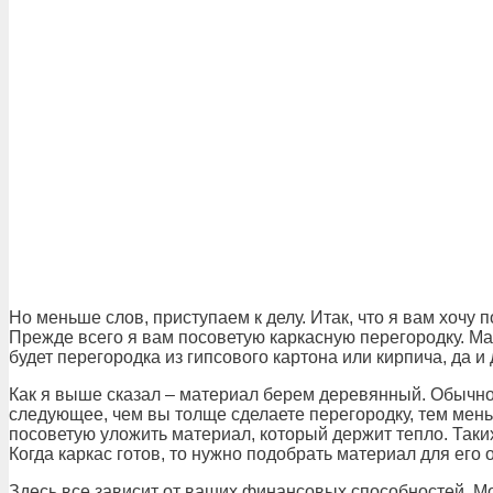
Но меньше слов, приступаем к делу. Итак, что я вам хочу 
Прежде всего я вам посоветую каркасную перегородку. М
будет перегородка из гипсового картона или кирпича, да и
Как я выше сказал – материал берем деревянный. Обычно
следующее, чем вы толще сделаете перегородку, тем мень
посоветую уложить материал, который держит тепло. Так
Когда каркас готов, то нужно подобрать материал для его 
Здесь все зависит от ваших финансовых способностей. М