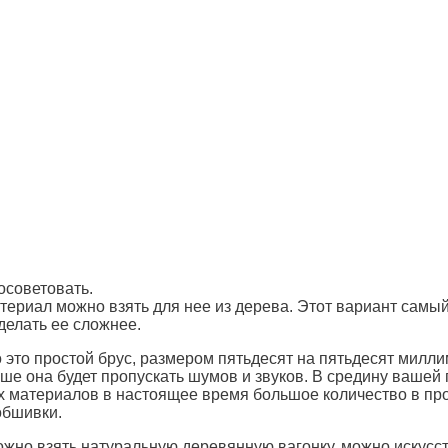
посоветовать.
атериал можно взять для нее из дерева. Этот вариант сам
 делать ее сложнее.
 это простой брус, размером пятьдесят на пятьдесят милл
ше она будет пропускать шумов и звуков. В средину вашей 
их материалов в настоящее время большое количество в пр
обшивки.
ожно взять натуральную деревянную вагонку, можно искусс