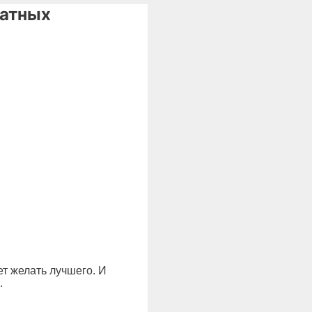
натных
ет желать лучшего. И
.