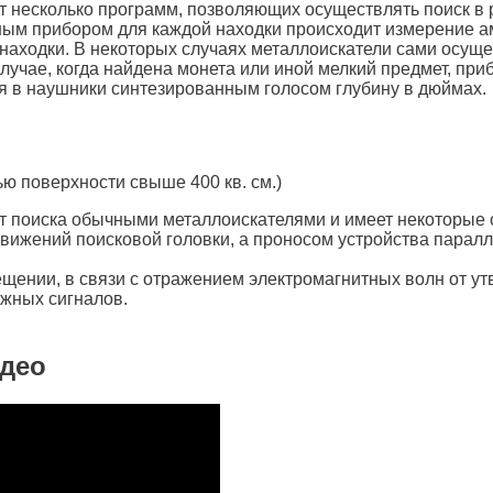
ит несколько программ, позволяющих осуществлять поиск в 
добным прибором для каждой находки происходит измерение 
 находки. В некоторых случаях металлоискатели сами осущ
случае, когда найдена монета или иной мелкий предмет, при
ая в наушники синтезированным голосом глубину в дюймах.
ю поверхности свыше 400 кв. см.)
т поиска обычными металлоискателями и имеет некоторые 
вижений поисковой головки, а проносом устройства паралл
ении, в связи с отражением электромагнитных волн от утв
ожных сигналов.
идео