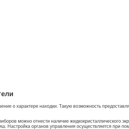
тели
ение о характере находки. Такую возможность предоставл
боров можно отнести наличие жидкокристаллического экра
иш. Настройка органов управления осуществляется при по