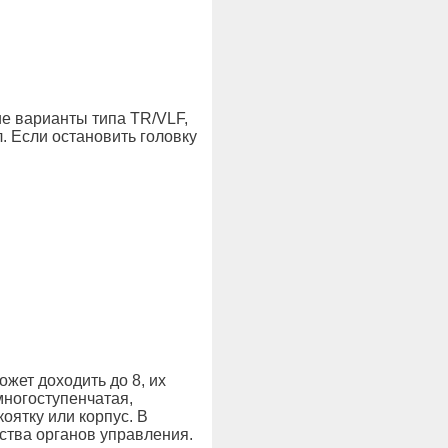
е варианты типа TR/VLF,
. Если остановить головку
жет доходить до 8, их
многоступенчатая,
оятку или корпус. В
ства органов управления.