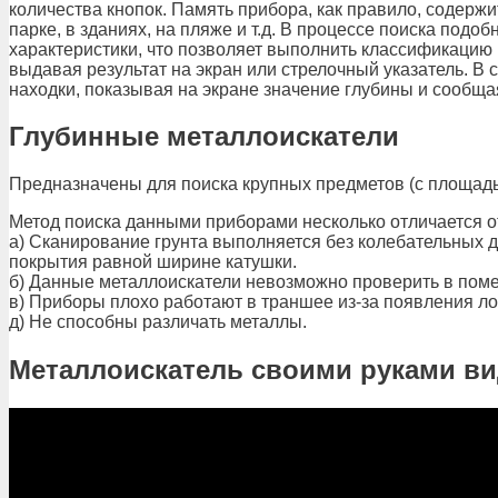
количества кнопок. Память прибора, как правило, содерж
парке, в зданиях, на пляже и т.д. В процессе поиска по
характеристики, что позволяет выполнить классификацию
выдавая результат на экран или стрелочный указатель. В 
находки, показывая на экране значение глубины и сообщ
Глубинные металлоискатели
Предназначены для поиска крупных предметов (с площадь
Метод поиска данными приборами несколько отличается о
а) Сканирование грунта выполняется без колебательных д
покрытия равной ширине катушки.
б) Данные металлоискатели невозможно проверить в помещ
в) Приборы плохо работают в траншее из-за появления л
д) Не способны различать металлы.
Металлоискатель своими руками в