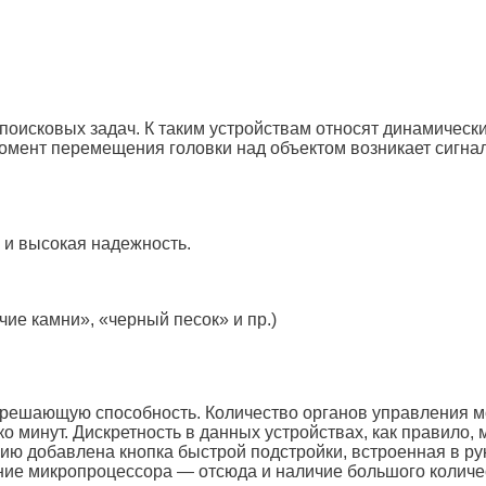
оисковых задач. К таким устройствам относят динамически
омент перемещения головки над объектом возникает сигнал
 и высокая надежность.
ие камни», «черный песок» и пр.)
ешающую способность. Количество органов управления мо
о минут. Дискретность в данных устройствах, как правило, 
ю добавлена кнопка быстрой подстройки, встроенная в рук
ние микропроцессора — отсюда и наличие большого количе